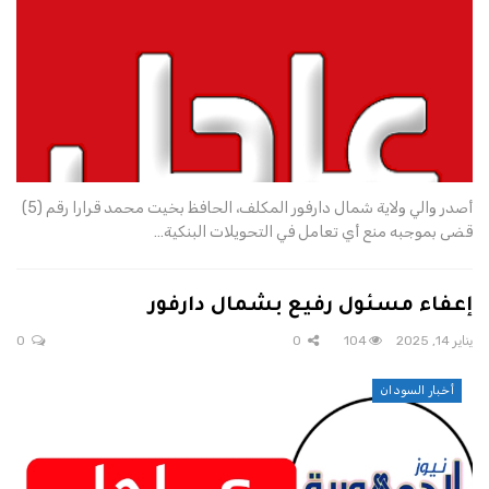
أصدر والي ولاية شمال دارفور المكلف، الحافظ بخيت محمد قرارا رقم (5)
قضى بموجبه منع أي تعامل في التحويلات البنكية…
إعفاء مسئول رفيع بشمال دارفور
يناير 14, 2025
104
0
0
أخبار السودان